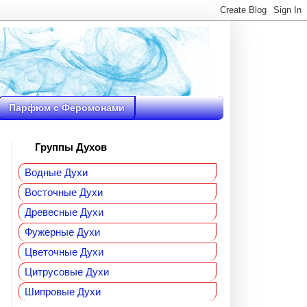
Парфюм с Феромонами
Группы Духов
Водные Духи
Восточные Духи
Древесные Духи
Фужерные Духи
Цветочные Духи
Цитрусовые Духи
Шипровые Духи