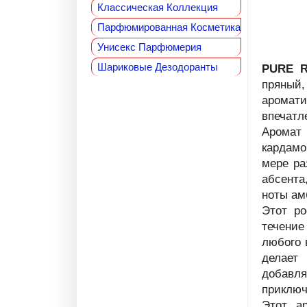
Классическая Коллекция
Парфюмированная Косметика
Унисекс Парфюмерия
Шариковые Дезодоранты
PURE R
пряный,
аромат
впечатл
Аромат 
кардам
мере ра
абсента
ноты ам
Этот р
течени
любого 
делает
добавл
приключ
Этот а