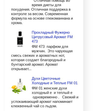
Отличная помощь во
время диеты для
похудения. Отличная поддержка в
контроле за весом. Современная
формула на основе глюкоманнана и
хрома.
Прохладный Фужерно
Цитрусовый Аромат FM
473
ФМ 473 парфюм для
мужчин. Это чарующая
смесь свежих и ароматных нот,
которая создает благородный и
бунтарский аромат. Аромат
открывает...
Духи Цветочные
Холодные и Теплые FM 01
ФМ 01 женские духи
холодный е и теплый е
одновременно . Свежий и
успокаивающий аромат напоминает
клюквенный чай со льдом.