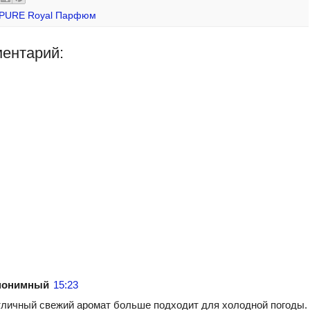
t
t
b
d
k
r
e
t
l
i
e
e
PURE Royal Парфюм
r
e
r
t
d
e
r
I
s
n
ментарий:
t
нонимный
15:23
личный свежий аромат больше подходит для холодной погоды.