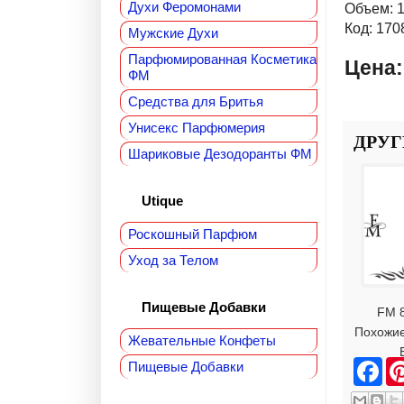
Духи Феромонами
Объем: 
Код: 170
Мужские Духи
Парфюмированная Косметика
Цена:
ФМ
Средства для Бритья
Унисекс Парфюмерия
ДРУГ
Шариковые Дезодоранты ФМ
Utique
Роскошный Парфюм
Уход за Телом
Пищевые Добавки
FM 
Похожие
Жевательные Конфеты
E
F
Пищевые Добавки
a
c