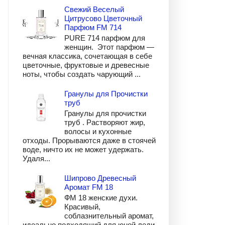
Свежий Веселый
Цитрусово Цветочный
Парфюм FM 714
PURE 714 парфюм для
женщин. Этот парфюм —
вечная классика, сочетающая в себе
цветочные, фруктовые и древесные
ноты, чтобы создать чарующий ...
Гранулы для Прочистки
труб
Гранулы для прочистки
труб . Растворяют жир,
волосы и кухонные
отходы. Прорываются даже в стоячей
воде, ничто их не может удержать.
Удаля...
Шипрово Древесный
Аромат FM 18
ФМ 18 женские духи.
Красивый,
соблазнительный аромат,
идеально подходящий для юной леди.