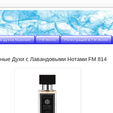
и духов Мужские
FM World
Регистрация в FM World
ные Духи с Лавандовыми Нотами FM 814