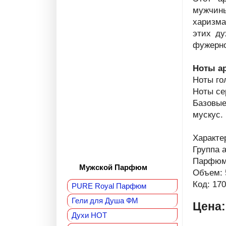
мужчины
харизма
этих ду
фужерно
Ноты а
Ноты го
Ноты се
Базовые
мускус.
Характе
Группа 
Парфюм
Мужской Парфюм
Объем: 
Код: 17
PURE Royal Парфюм
Гели для Душа ФМ
Цена
Духи HOT