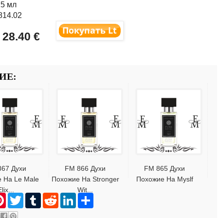
15 мл
814.02
 28.40 €
ИЕ:
867 Духи
FM 866 Духи
FM 865 Духи
 На Le Male
Похожие На Stronger
Похожие На Myslf
lix...
Wit...
P
T
T
R
L
S
i
w
u
e
i
h
n
i
m
d
n
a