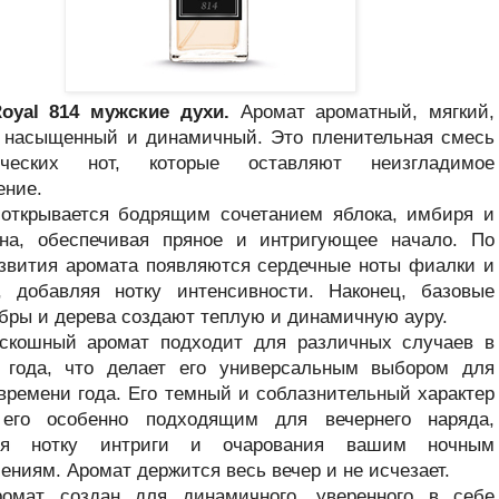
oyal 814
мужские духи.
Аромат ароматный, мягкий,
 насыщенный и динамичный. Это пленительная смесь
ических нот, которые оставляют неизгладимое
ение.
открывается бодрящим сочетанием яблока, имбиря и
она, обеспечивая пряное и интригующее начало. По
звития аромата появляются сердечные ноты фиалки и
, добавляя нотку интенсивности. Наконец, базовые
бры и дерева создают теплую и динамичную ауру.
оскошный аромат подходит для различных случаев в
е года, что делает его универсальным выбором для
времени года. Его темный и соблазнительный характер
 его особенно подходящим для вечернего наряда,
яя нотку интриги и очарования вашим ночным
ениям. Аромат держится весь вечер и не исчезает.
ромат создан для динамичного, уверенного в себе