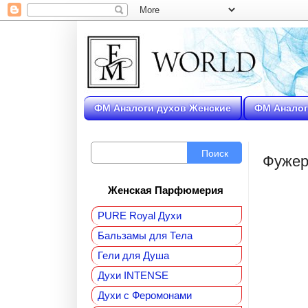
ФМ Аналоги духов Женские
ФМ Аналог
Поиск
Фужер
Женская Парфюмерия
PURE Royal Духи
Бальзамы для Тела
Гели для Душа
Духи INTENSE
Духи с Феромонами