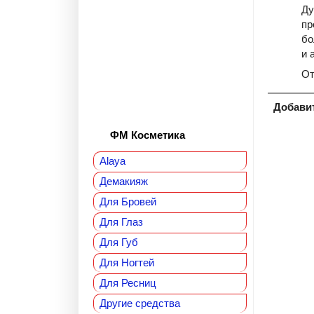
Ду
пр
бо
и 
От
Добави
ФМ Косметика
Alaya
Демакияж
Для Бровей
Для Глаз
Для Губ
Для Ногтей
Для Ресниц
Другие средства