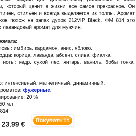
, который ценит в жизни все самое прекрасное. Он
тичен, стильен и всегда выделяется из толпы. Аромат
хов похож на запах духов 212VIP Black. ФМ 814 это
 лавандовый аромат для мужчин.
ромата:
ловы: имбирь, кардамон, анис, яблоко.
рдца: корица, лаванда, абсент, слива, фиалка.
 ноты: кедр, сухой лес, янтарь, ваниль, бобы тонка,
р: интенсивный, магнетичный, динамичный.
ароматов:
фужерные
.
ирование: 20 %
50 мл
0814
:
23.99
€