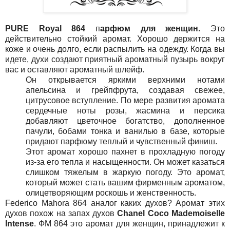
PURE Royal 864
п
арфюм для женщин
.
Это
действительно стойкий аромат. Хорошо держится на
коже и очень долго, если распылить на одежду. Когда вы
идете, духи создают приятный ароматный пузырь вокруг
вас и оставляют ароматный шлейф.
Он открывается яркими верхними нотами
апельсина и грейпфрута, создавая свежее,
цитрусовое вступление. По мере развития аромата
сердечные ноты розы, жасмина и персика
добавляют цветочное богатство, дополненное
пачули, бобами тонка и ванилью в базе, которые
придают парфюму теплый и чувственный финиш.
Этот аромат хорошо пахнет в прохладную погоду
из-за его тепла и насыщенности. Он может казаться
слишком тяжелым в жаркую погоду. Это аромат,
который может стать вашим фирменным ароматом,
олицетворяющим роскошь и женственность.
Federico Mahora 864 аналог каких духов? Аромат этих
духов похож на запах духов
Chanel Coco Mademoiselle
Intense
. ФМ 864 это аромат для женщин, принадлежит к