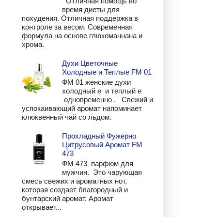
Отличная помощь во
время диеты для
похудения. Отличная поддержка в
контроле за весом. Современная
формула на основе глюкоманнана и
хрома.
Духи Цветочные
Холодные и Теплые FM 01
ФМ 01 женские духи
холодный е и теплый е
одновременно . Свежий и
успокаивающий аромат напоминает
клюквенный чай со льдом.
Прохладный Фужерно
Цитрусовый Аромат FM
473
ФМ 473 парфюм для
мужчин. Это чарующая
смесь свежих и ароматных нот,
которая создает благородный и
бунтарский аромат. Аромат
открывает...