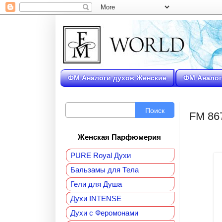
ФМ Аналоги духов Женские
ФМ Аналог
Поиск
FM 867
Женская Парфюмерия
PURE Royal Духи
Бальзамы для Тела
Гели для Душа
Духи INTENSE
Духи с Феромонами