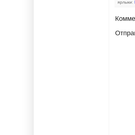
b
ярлыки:
o
o
k
Комме
Отпра