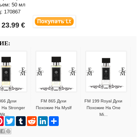
ъем: 50 мл
: 170867
:
23.99
€
ИЕ:
866 Духи
FM 865 Духи
FM 199 Royal Духи
 На Stronger
Похожие На Myslf
Похожие На One
Wit...
Mi...
P
T
T
R
L
S
i
w
u
e
i
h
n
i
m
d
n
a
t
t
b
d
k
r