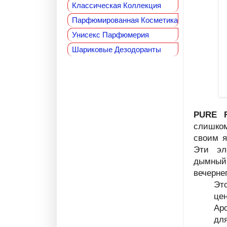
Классическая Коллекция
Парфюмированная Косметика
Унисекс Парфюмерия
Шариковые Дезодоранты
PURE R
слишком
своим я
Эти эл
дымный
вечерне
Эт
це
Ар
дл