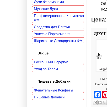
Духи Феромонами
Об
Мужские Духи
Код
Парфюмированная Косметика
Цена
ФМ
Средства для Бритья
ДРУГ
Унисекс Парфюмерия
Шариковые Дезодоранты ФМ
Utique
Роскошный Парфюм
Уход за Телом
FM 
Пищевые Добавки
Похожие
Жевательные Конфеты
F
a
Пищевые Добавки
c
e