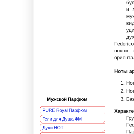
бу
и 
му
ви
уд
дух
Federic
похож 
ориента
Ноты а
Нот
Нот
Баз
Мужской Парфюм
PURE Royal Парфюм
Характе
Гр
Гели для Душа ФМ
Fed
Духи HOT
Па