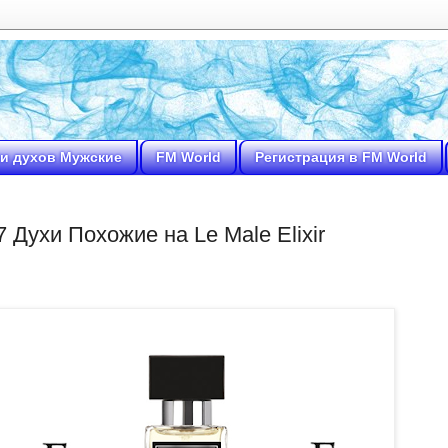
и духов Мужские
FM World
Регистрация в FM World
 Духи Похожие на Le Male Elixir