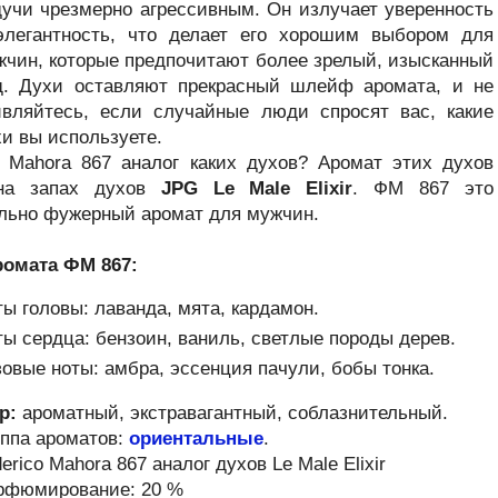
дучи чрезмерно агрессивным. Он излучает уверенность
элегантность, что делает его хорошим выбором для
жчин, которые предпочитают более зрелый, изысканный
д. Духи оставляют прекрасный шлейф аромата, и не
ивляйтесь, если случайные люди спросят вас, какие
и вы используете.
o Mahora 867 аналог каких духов? Аромат этих духов
на запах духов
JPG Le Male Elixir
. ФМ 867 это
льно фужерный аромат для мужчин.
ромата
ФМ 867
:
ы головы: лаванда, мята, кардамон.
ы сердца: бензоин, ваниль, светлые породы дерев.
овые ноты: амбра, эссенция пачули, бобы тонка.
р:
ароматный, экстравагантный, соблазнительный.
уппа ароматов:
ориентальные
.
erico Mahora 867
аналог духов
Le Male Elixir
рфюмирование: 20 %