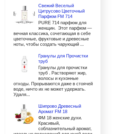
Свежий Веселый
Цитрусово Цветочный
Парфюм FM 714
PURE 714 парфюм для
женщин. Этот парфюм —
вечная классика, сочетающая в себе
цветочные, фруктовые и древесные
ноты, чтобы создать чарующий ...
Гранулы для Прочистки
труб
Гранулы для прочистки
труб . Растворяют жир,
волосы и кухонные
отходы. Прорываются даже в стоячей
воде, ничто их не может удержать.
Удаля...
Шипрово Древесный
Аромат FM 18
ФМ 18 женские духи.
Красивый,
соблазнительный аромат,
идеально подходящий для юной леди.