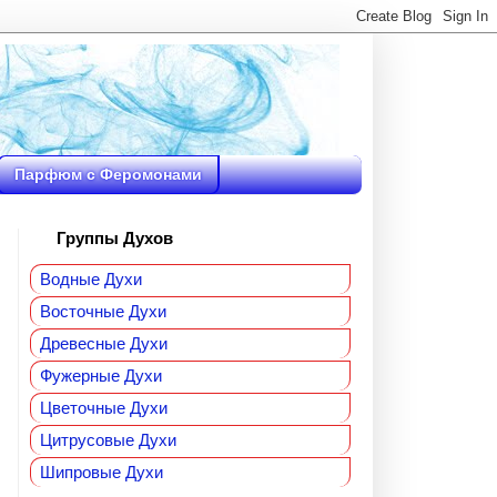
Парфюм с Феромонами
Группы Духов
Водные Духи
Восточные Духи
Древесные Духи
Фужерные Духи
Цветочные Духи
Цитрусовые Духи
Шипровые Духи