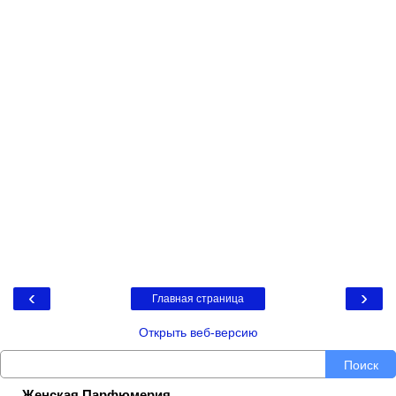
‹
›
Главная страница
Открыть веб-версию
Поиск
Женская Парфюмерия