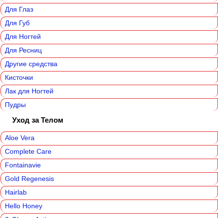
Для Глаз
Для Губ
Для Ногтей
Для Ресниц
Другие средства
Кисточки
Лак для Ногтей
Пудры
Уход за Телом
Aloe Vera
Complete Care
Fontainavie
Gold Regenesis
Hairlab
Hello Honey