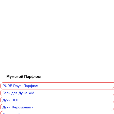
Мужской Парфюм
PURE Royal Парфюм
Гели для Душа ФМ
Духи HOT
Духи Феромонами