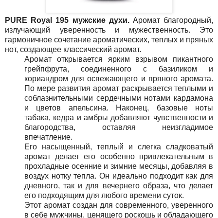
PURE Royal 195
мужские духи.
Аромат благородный,
излучающий уверенность и мужественность. Это
гармоничное сочетание ароматических, теплых и пряных
нот, создающее классический аромат.
Аромат открывается ярким взрывом пикантного
грейпфрута, соединенного с базиликом и
кориандром для освежающего и пряного аромата.
По мере развития аромат раскрывается теплыми и
соблазнительными сердечными нотами кардамона
и цветов апельсина. Наконец, базовые ноты
табака, кедра и амбры добавляют чувственности и
благородства, оставляя неизгладимое
впечатление.
Его насыщенный, теплый и слегка сладковатый
аромат делает его особенно привлекательным в
прохладные осенние и зимние месяцы, добавляя в
воздух нотку тепла. Он идеально подходит как для
дневного, так и для вечернего образа, что делает
его подходящим для любого времени суток.
Этот аромат создан для современного, уверенного
в себе мужчины, ценящего роскошь и обладающего